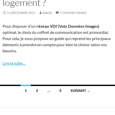
logement ?
11 DÉCEMBRE 2017
DAVID
7 COMMENTAIRES
Pour disposer d’un
réseau VDI (Voix Données Images)
optimal, le choix du coffret de communication est primordial.
Pour cela, je vous propose un guide qui reprend les principaux
éléments à prendre en compte pour bien le choisir selon vos
besoins.
Lire la suite…
Navigation
1
2
…
4
SUIVANT →
des
articles