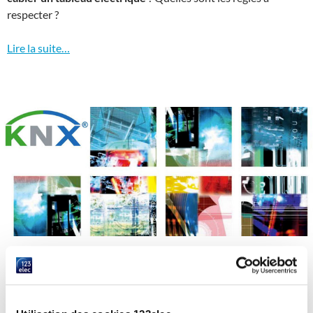
respecter ?
Lire la suite…
DOMOTIQUE - MAISON CONNECTÉE
,
ELECTRICITÉ
,
TOP ARTICLES
,
TOP
ARTICLES "DOMOTIQUE - MAISON CONNECTÉ"
La domotique via le