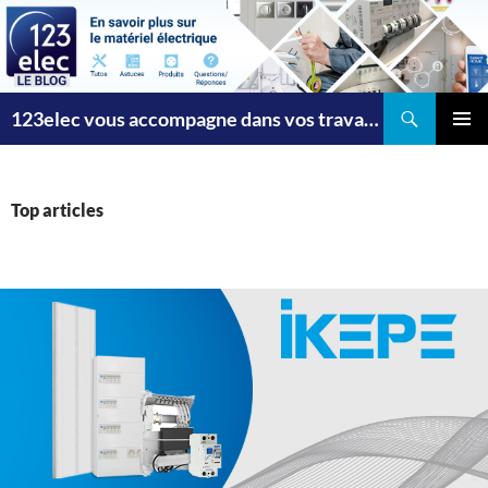
Recherche
123elec vous accompagne dans vos travaux
ALLER
MENU
AU
PRINCI
CONTENU
Top articles