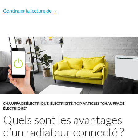
Ikepe : Notre marque qui électrise le mar
Continuer la lecture de
→
CHAUFFAGE ÉLECTRIQUE
,
ELECTRICITÉ
,
TOP ARTICLES "CHAUFFAGE
ÉLECTRIQUE"
Quels sont les avantages
d’un radiateur connecté ?