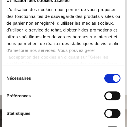
protocole KNX
Utilisation des cookies 123elec
L'utilisation des cookies nous permet de vous proposer
2 FÉVRIER 2018
JÉRÉMY
LAISSER UN COMMENTAIRE
des fonctionnalités de sauvegarde des produits visités ou
de panier non enregistré, d'utiliser les médias sociaux,
La domotique se démocratise et devient de plus en plus
d'utiliser le service de tchat, d'obtenir des promotions et
présente dans les foyers. On parle alors de
maison connectée
.
offres spécifiques lors de vos recherches sur internet et
Mais quel type d’installation permet d’équiper son logement
nous permettent de réaliser des statistiques de visite afin
d’un système domotique ? Zoom sur un protocole très
d'améliorer nos services. Vous pouvez gérer
développé en Europe, le
KNX
.
l'acceptation des cookies en cliquant sur "Gérer les
cookies". Vous consentez à nos cookies en poursuivant
Lire la suite
votre navigation sur 123elec.com.
Sélection
Nécessaires
du
consentement
Préférences
Statistiques