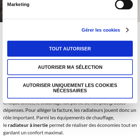
Marketing
Gérer les cookies
CHAUFFAGE ÉLECTRIQUE
,
ELECTRICITÉ
,
TOP ARTICLES
,
TOP ARTICLES
"CHAUFFAGE ÉLECTRIQUE"
Radiateur à inertie : quelles
TOUT AUTORISER
sont ses particularités, quel
AUTORISER MA SÉLECTION
type choisir ?
AUTORISER UNIQUEMENT LES COOKIES
12 JANVIER 2018
ADMIN
5 COMMENTAIRES
NÉCESSAIRES
Chaque année, le chauffage fait partie de nos plus grosses
dépenses. Pour alléger la facture, les radiateurs jouent donc un
rôle important. Parmi les équipements de chauffage,
le
radiateur à inertie
permet de réaliser des économies tout en
gardant un confort maximal.