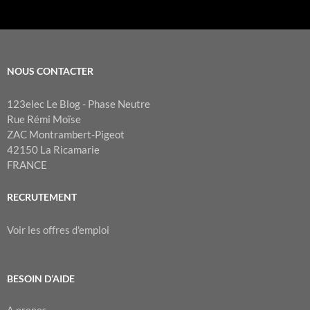
NOUS CONTACTER
123elec Le Blog - Phase Neutre
Rue Rémi Moïse
ZAC Montrambert-Pigeot
42150 La Ricamarie
FRANCE
RECRUTEMENT
Voir les offres d'emploi
BESOIN D’AIDE
A propos