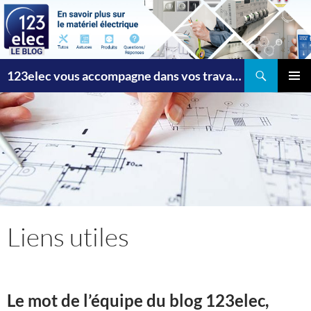
Recherche
123elec vous accompagne dans vos travaux
ALLER
MENU
AU
PRINCI
CONTENU
Liens utiles
Le mot de l’équipe du blog 123elec,