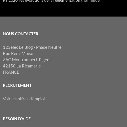
RT 2020, les évolutions de la réglementation thermique
NOUS CONTACTER
123elec Le Blog - Phase Neutre
Rue Rémi Moïse
ZAC Montrambert-Pigeot
42150 La Ricamarie
FRANCE
RECRUTEMENT
Voir les offres d'emploi
BESOIN D’AIDE