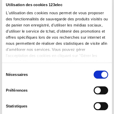
Utilisation des cookies 123elec
L'utilisation des cookies nous permet de vous proposer
des fonctionnalités de sauvegarde des produits visités ou
de panier non enregistré, d'utiliser les médias sociaux,
d'utiliser le service de tchat, d'obtenir des promotions et
offres spécifiques lors de vos recherches sur internet et
nous permettent de réaliser des statistiques de visite afin
d'améliorer nos services. Vous pouvez gérer
l'acceptation des cookies en cliquant sur "Gérer les
cookies". Vous consentez à nos cookies en poursuivant
votre navigation sur 123elec.com.
COUP DE CŒUR DU MOIS
Sélection
Nécessaires
du
consentement
Préférences
Statistiques