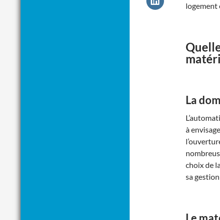
logement e
Quelle
matéri
La dom
L’automati
à envisage
l’ouvertur
nombreuses
choix de l
sa gestion
Le mat