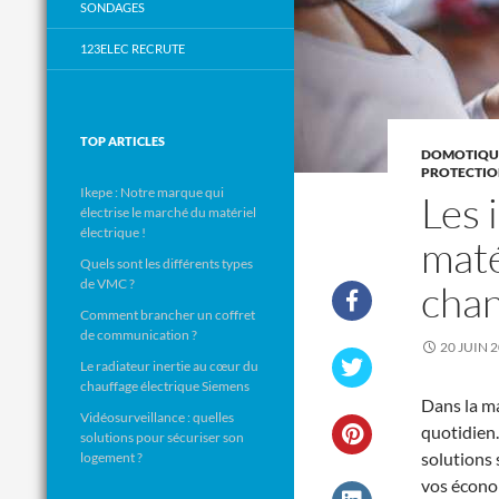
SONDAGES
123ELEC RECRUTE
TOP ARTICLES
DOMOTIQUE
PROTECTIO
Ikepe : Notre marque qui
Les 
électrise le marché du matériel
électrique !
maté
Quels sont les différents types
de VMC ?
chan
Comment brancher un coffret
de communication ?
20 JUIN 
Le radiateur inertie au cœur du
chauffage électrique Siemens
Dans la ma
Vidéosurveillance : quelles
quotidien
solutions pour sécuriser son
solutions 
logement ?
vos écono