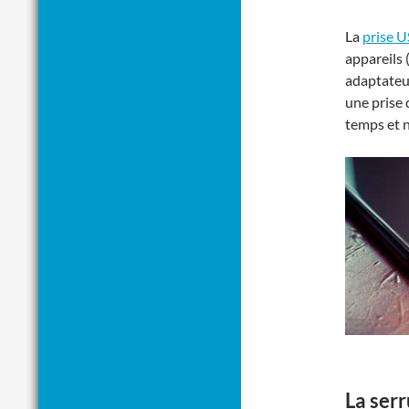
La
prise 
appareils 
adaptateur
une prise
temps et n
La ser