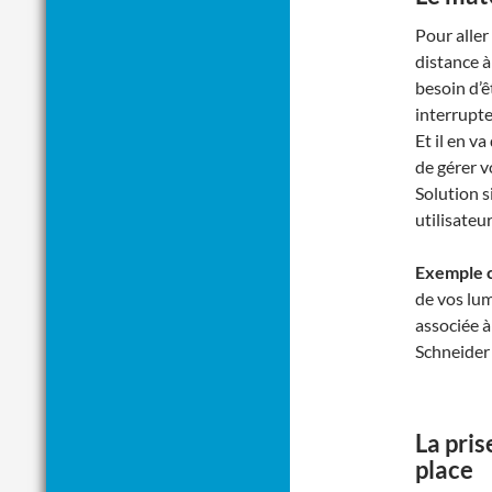
Pour aller
distance à
besoin d’ê
interrupte
Et il en v
de gérer v
Solution s
utilisateur
Exemple 
de vos lum
associée 
Schneider
La pris
place