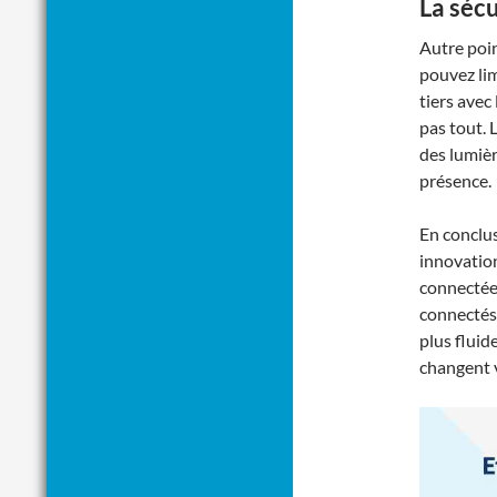
La sécu
Autre poin
pouvez lim
tiers avec
pas tout. 
des lumièr
présence.
En conclus
innovation
connectée,
connectés
plus fluid
changent 