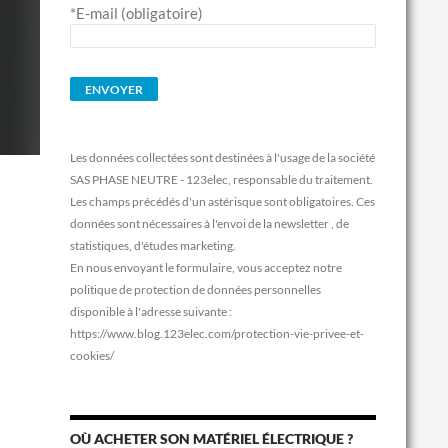
*E-mail (obligatoire)
Les données collectées sont destinées à l'usage de la société
SAS PHASE NEUTRE - 123elec, responsable du traitement.
Les champs précédés d'un astérisque sont obligatoires. Ces
données sont nécessaires à l'envoi de la newsletter , de
statistiques, d'études marketing.
En nous envoyant le formulaire, vous acceptez notre
politique de protection de données personnelles
disponible à l'adresse suivante :
https://www.blog.123elec.com/protection-vie-privee-et-
cookies/
OÙ ACHETER SON MATÉRIEL ÉLECTRIQUE ?