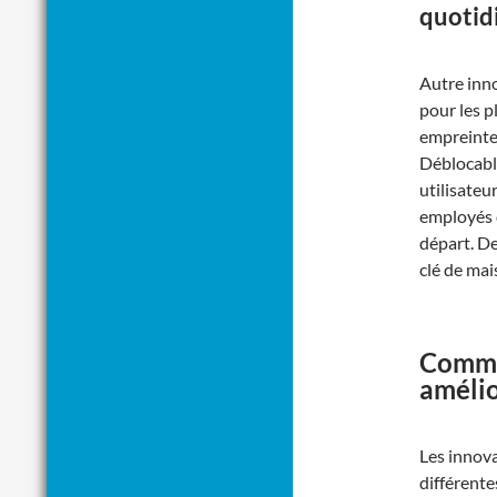
quotid
Autre inno
pour les p
empreintes
Déblocable
utilisateu
employés d
départ. De
clé de mai
Comme
amélio
Les innova
différente