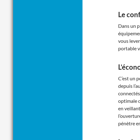
Le con
Dans un pr
équipemen
vous lever
portable v
L’écon
C’est un p
depuis l’a
connectés,
optimale 
en veillan
l’ouvertur
pénètre en