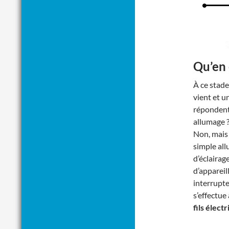
Qu’en 
À ce stade
vient et u
répondent 
allumage ?
Non, mais 
simple al
d’éclairag
d’appareil
interrupt
s’effectue
fils élect