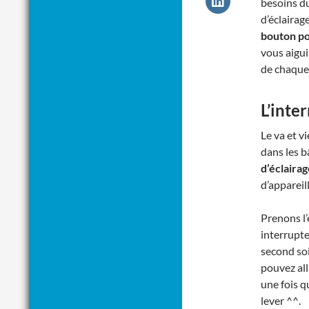
besoins d
d’éclairag
bouton po
vous aigui
de chaque 
L’inte
Le va et v
dans les b
d’éclairag
d’appareil
Prenons l
interrupteu
second soi
pouvez all
une fois q
lever ^^.