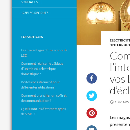
SONDAGES
123ELEC RECRUTE
TOP ARTICLES
ELECTRICIT
"INTERRUPT
Les 5 avantages d’une ampoule
Com
LED
l’in
Comment réaliser le câblage
d’un tableau électrique
domestique ?
vos
Boites encastrement pour
d’éc
différentes utilisations
Comment brancher un coffret
de communication ?
10 MARS 
Quels sont les différents types
de VMC ?
Les magas
présentent