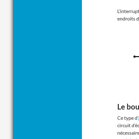
L’interrup
endroits d
Le bou
Ce type d’
circuit d’
nécessaire