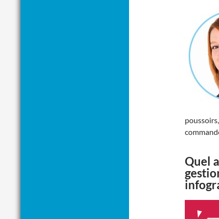
poussoirs,
command
Quel a
gestio
infogr