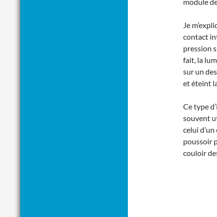
module de
Je m’expli
contact int
pression s
fait, la l
sur un des
et éteint l
Ce type d’
souvent ut
celui d’un
poussoir p
couloir de