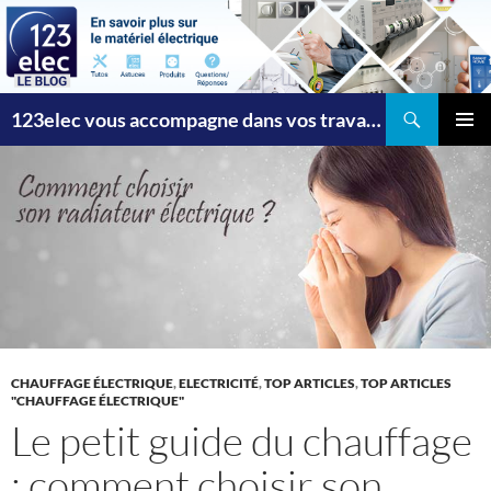
Recherche
123elec vous accompagne dans vos travaux
ALLER
MENU
AU
PRINCI
CONTENU
CHAUFFAGE ÉLECTRIQUE
,
ELECTRICITÉ
,
TOP ARTICLES
,
TOP ARTICLES
"CHAUFFAGE ÉLECTRIQUE"
Le petit guide du chauffage
: comment choisir son