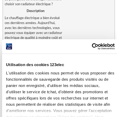
choisir son radiateur électrique ?
Description
Le chauffage électrique a bien évolué
ces dernières années. Aujourd’hui,
avec les dernières technologies, vous
pouvez vous équiper avec un radiateur
électrique de qualité à moindre coût et
réaliser des économies d’énergie.
Auteur
Blog 123elec
Utilisation des cookies 123elec
L'utilisation des cookies nous permet de vous proposer des
fonctionnalités de sauvegarde des produits visités ou de
panier non enregistré, d'utiliser les médias sociaux,
d'utiliser le service de tchat, d'obtenir des promotions et
offres spécifiques lors de vos recherches sur internet et
Navigation
ARTICLE PRÉCÉDENT
nous permettent de réaliser des statistiques de visite afin
des
Comment utiliser l’éclairage LED en décoration ?
d'améliorer nos services. Vous pouvez gérer l'acceptation
des cookies en cliquant sur "Gérer les cookies". Vous