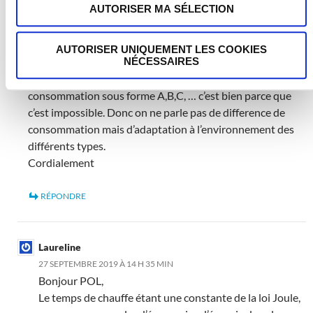
AUTORISER MA SÉLECTION
Bonjour,
Je ne vois pas comment un radiateur de 2kw peut être
moins énergivore qu’un autre, la loi de joule est la même
AUTORISER UNIQUEMENT LES COOKIES
pour tous!
NÉCESSAIRES
D’ailleurs, si les fabricants ont été exemptés d’afficher la
consommation sous forme A,B,C, … c’est bien parce que
c’est impossible. Donc on ne parle pas de difference de
consommation mais d’adaptation à l’environnement des
différents types.
Cordialement
RÉPONDRE
Laureline
27 SEPTEMBRE 2019 À 14 H 35 MIN
Bonjour POL,
Le temps de chauffe étant une constante de la loi Joule,