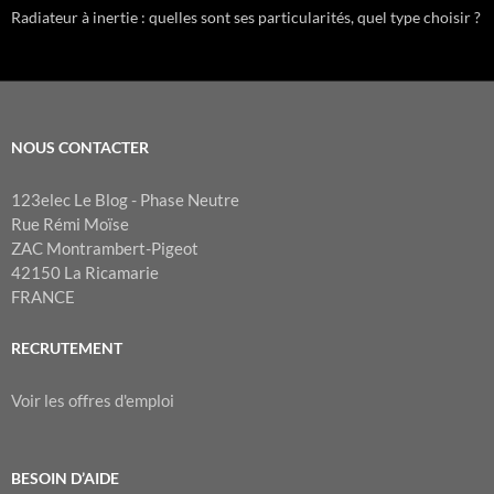
Radiateur à inertie : quelles sont ses particularités, quel type choisir ?
NOUS CONTACTER
123elec Le Blog - Phase Neutre
Rue Rémi Moïse
ZAC Montrambert-Pigeot
42150 La Ricamarie
FRANCE
RECRUTEMENT
Voir les offres d'emploi
BESOIN D’AIDE