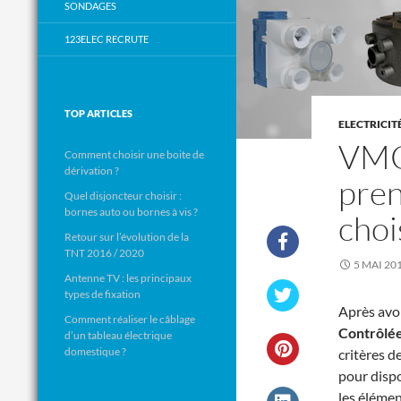
SONDAGES
123ELEC RECRUTE
TOP ARTICLES
ELECTRICIT
VMC 
Comment choisir une boite de
dérivation ?
pren
Quel disjoncteur choisir :
bornes auto ou bornes à vis ?
choi
Retour sur l’évolution de la
TNT 2016 / 2020
5 MAI 20
Antenne TV : les principaux
types de fixation
Après avoi
Comment réaliser le câblage
Contrôlé
d’un tableau électrique
domestique ?
critères d
pour dispo
les élémen