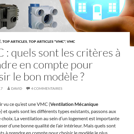
É
,
TOP ARTICLES
,
TOP ARTICLES "VMC"
,
VMC
: quels sont les critères à
dre en compte pour
sir le bon modèle ?
17
DAVID
4 COMMENTAIRES
r vu ce qu’est une VMC (
Ventilation Mécanique
e
) et quels sont les différents types existants, passons aux
e choix. La ventilation au sein d’un logement est importante
ser d’une bonne qualité de l’air intérieur. Mais quels sont
ts à prendre en compte pour choisir le modèle le plus