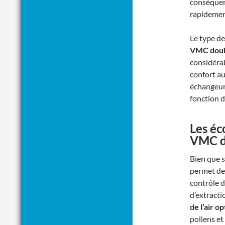
conséquen
rapidement
Le type de
VMC doub
considérab
confort au
échangeur 
fonction d
Les éc
VMC d
Bien que s
permet de
contrôle d
d’extract
de l’air o
pollens et