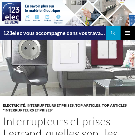
Recherche
123elec vous accompagne dans vos travaux
ALLER
MENU
AU
PRINCI
CONTENU
ELECTRICITÉ
,
INTERRUPTEURS ET PRISES
,
TOP ARTICLES
,
TOP ARTICLES
"INTERRUPTEURS ET PRISES"
Interrupteurs et prises
Legrand, quelles sont les