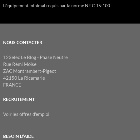
L’équipement minimal requis par la norme NF C 15-100
NOUS CONTACTER
123elec Le Blog - Phase Neutre
Rue Rémi Moïse
ZAC Montrambert-Pigeot
42150 La Ricamarie
FRANCE
RECRUTEMENT
Voir les offres d'emploi
BESOIN D’AIDE