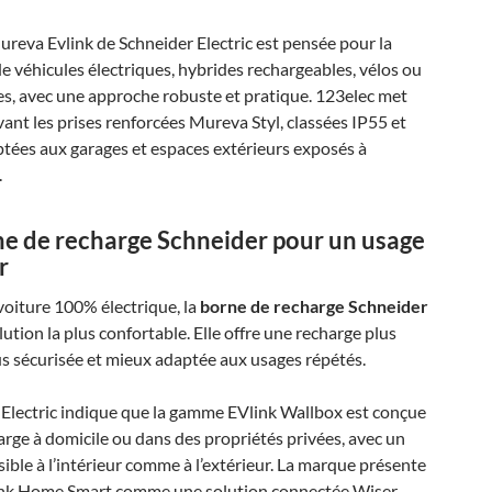
ureva Evlink de Schneider Electric est pensée pour la
e véhicules électriques, hybrides rechargeables, vélos ou
es, avec une approche robuste et pratique. 123elec met
vant les prises renforcées Mureva Styl, classées IP55 et
tées aux garages et espaces extérieurs exposés à
.
e de recharge Schneider
pour un usage
r
oiture 100% électrique, la
borne de recharge Schneider
olution la plus confortable. Elle offre une recharge plus
us sécurisée et mieux adaptée aux usages répétés.
 Electric indique que la gamme EVlink Wallbox est conçue
arge à domicile ou dans des propriétés privées, avec un
ible à l’intérieur comme à l’extérieur. La marque présente
ink Home Smart comme une solution connectée Wiser