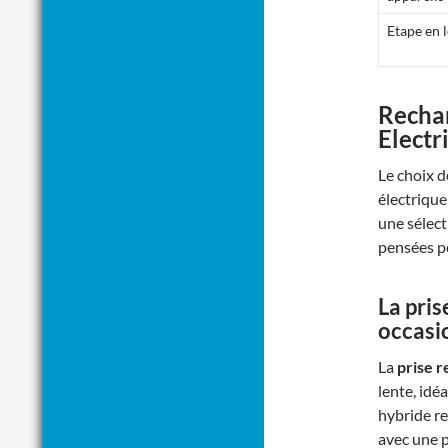
Etape en 
Rechar
Electr
Le choix d
électrique
une sélec
pensées po
La
pris
occasi
La
prise 
lente, idé
hybride re
avec une 