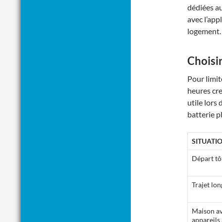
dédiées au
avec l’app
logement.
Choisi
Pour limit
heures cre
utile lors
batterie p
SITUATI
Départ tô
Trajet lon
Maison av
appareils 