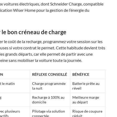
x voitures électriques, dont Schneider Charge, compatible
lication Wiser Home pour la gestion de l’énergie du
r le bon créneau de charge
er le coût de la recharge, programmez votre session sur les
uses si votre contrat le permet. Cette habitude devient très
 des grands départs, car elle permet de partir avec une
leine sans mobiliser la voiture toute la journée.
ON
RÉFLEXE CONSEILLÉ
BÉNÉFICE
t le matin
Charge programmée
Batterie prête au
la nuit
réveil
g
Recharge à 100% au
Meilleure marge
domicile
au départ
ec plusieurs
Pilotage via solution
Risque de coupure
actifs
connectée
réduit