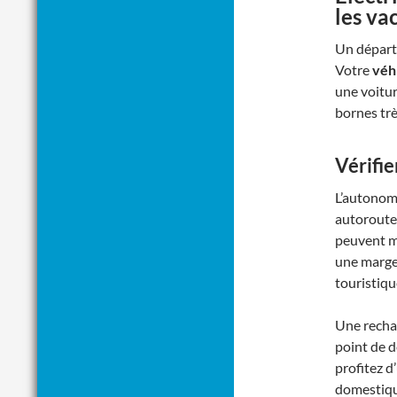
les va
Un départ 
Votre
véh
une voitur
bornes très
Vérifie
L’autonomi
autoroute, 
peuvent mo
une marge 
touristiqu
Une rechar
point de 
profitez d
domestique