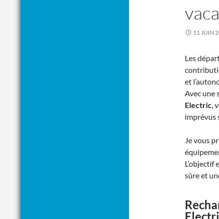
vaca
11 JUIN 
Les départ
contributi
et l’auton
Avec une 
Electric
, 
imprévus s
Je vous pr
équipement
L’objectif 
sûre et un
Rechar
Electr