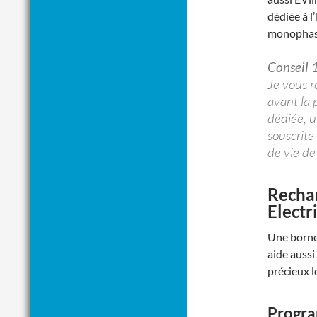
dédiée à l
monophasé
Conseil 
Je vous r
avant la
dédiée, u
souscrite
de vie de 
Rechar
Electr
Une borne 
aide aussi
précieux l
Progra