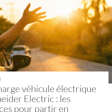
É
arge véhicule électrique
eider Electric : les
ces pour partir en