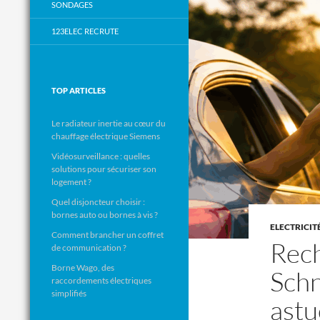
SONDAGES
123ELEC RECRUTE
TOP ARTICLES
Le radiateur inertie au cœur du
chauffage électrique Siemens
Vidéosurveillance : quelles
solutions pour sécuriser son
logement ?
Quel disjoncteur choisir :
bornes auto ou bornes à vis ?
ELECTRICIT
Comment brancher un coffret
Rech
de communication ?
Borne Wago, des
Schn
raccordements électriques
simplifiés
astu