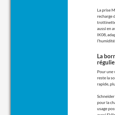
La prise M
recharge d
trottinett
aussi en a
IK08, adap
l’humidité
La
born
régulie
Pour une v
reste la s
rapide, pl
Schneider
pour la ch
usage poss
aussi EVl