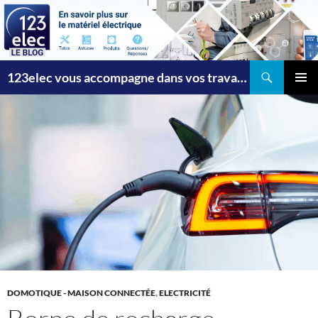
Recherche
123elec vous accompagne dans vos travaux
ALLER
MENU
AU
PRINCI
CONTENU
DOMOTIQUE - MAISON CONNECTÉE
,
ELECTRICITÉ