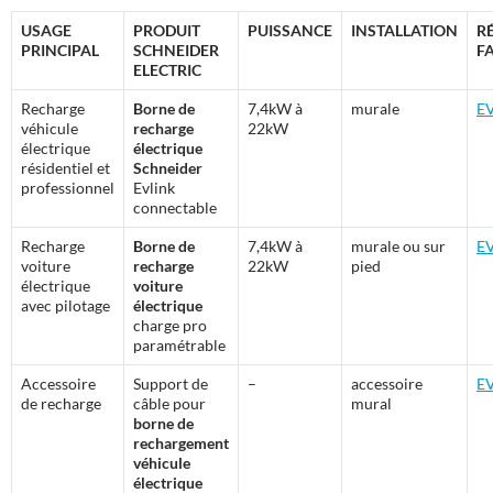
USAGE
PRODUIT
PUISSANCE
INSTALLATION
R
PRINCIPAL
SCHNEIDER
F
ELECTRIC
Recharge
Borne de
7,4kW à
murale
E
véhicule
recharge
22kW
électrique
électrique
résidentiel et
Schneider
professionnel
Evlink
connectable
Recharge
Borne de
7,4kW à
murale ou sur
E
voiture
recharge
22kW
pied
électrique
voiture
avec pilotage
électrique
charge pro
paramétrable
Accessoire
Support de
–
accessoire
E
de recharge
câble pour
mural
borne de
rechargement
véhicule
électrique