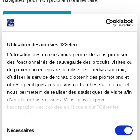
Ce site utilise Akismet pour réduire les indésirables.
En savoir
plus sur la façon dont les données de vos commentaires sont
Utilisation des cookies 123elec
traitées
.
L'utilisation des cookies nous permet de vous proposer
des fonctionnalités de sauvegarde des produits visités ou
de panier non enregistré, d'utiliser les médias sociaux,
d'utiliser le service de tchat, d'obtenir des promotions et
offres spécifiques lors de vos recherches sur internet et
INSCRIPTION À LA NEWSLETTER
nous permettent de réaliser des statistiques de visite afin
d'améliorer nos services. Vous pouvez gérer
*Nom / Prénom (obligatoire)
l'acceptation des cookies en cliquant sur "Gérer les
cookies". Vous consentez à nos cookies en poursuivant
votre navigation sur 123elec.com.
Sélection
*E-mail (obligatoire)
Nécessaires
du
consentement