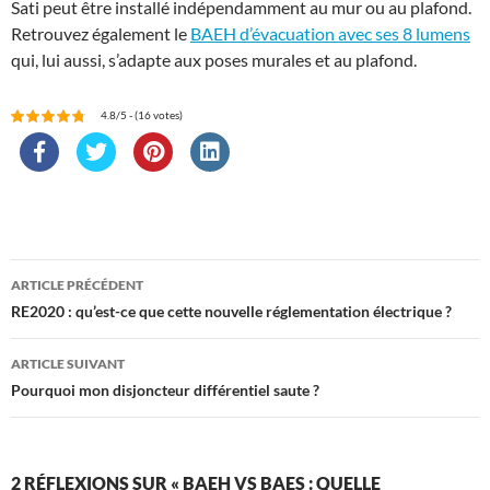
Sati peut être installé indépendamment au mur ou au plafond.
Retrouvez également le
BAEH d’évacuation avec ses 8 lumens
qui, lui aussi, s’adapte aux poses murales et au plafond.
4.8/5 - (16 votes)
Navigation
ARTICLE PRÉCÉDENT
des
RE2020 : qu’est-ce que cette nouvelle réglementation électrique ?
articles
ARTICLE SUIVANT
Pourquoi mon disjoncteur différentiel saute ?
2 RÉFLEXIONS SUR « BAEH VS BAES : QUELLE