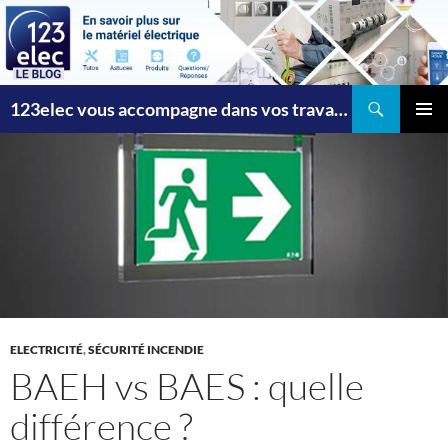
Recherche
123elec vous accompagne dans vos travaux
ALLER
MENU
AU
PRINCI
CONTENU
ELECTRICITÉ
,
SÉCURITÉ INCENDIE
BAEH vs BAES : quelle
différence ?