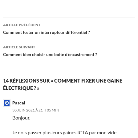
Navigation
ARTICLE PRÉCÉDENT
des
Comment tester un interrupteur différentiel ?
articles
ARTICLE SUIVANT
Comment bien choisir une boite d’encastrement ?
14 RÉFLEXIONS SUR « COMMENT FIXER UNE GAINE
ÉLECTRIQUE ? »
Pascal
30 JUIN 2021 À 21 H 05 MIN
Bonjour,
Je dois passer plusieurs gaines ICTA par mon vide