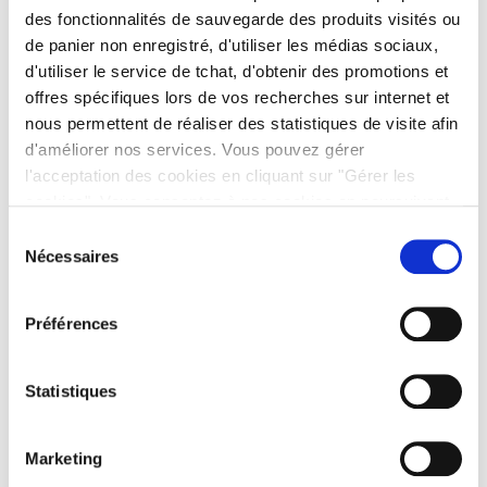
6 SEPTEMBRE 2022 À 14 H 44 MIN
des fonctionnalités de sauvegarde des produits visités ou
Bonjour,
de panier non enregistré, d'utiliser les médias sociaux,
il vous faut une cisaille, les mêmes que celles utilisées
d'utiliser le service de tchat, d'obtenir des promotions et
pour les rails et montants placo.
offres spécifiques lors de vos recherches sur internet et
L’équipe123elec
nous permettent de réaliser des statistiques de visite afin
d'améliorer nos services. Vous pouvez gérer
RÉPONDRE
l'acceptation des cookies en cliquant sur "Gérer les
cookies". Vous consentez à nos cookies en poursuivant
votre navigation sur 123elec.com.
Sélection
Christophe
Nécessaires
du
25 AVRIL 2023 À 12 H 48 MIN
consentement
bonjour
Préférences
comment fixer les fixring dans un mur friable pierre plus
mortier peu stable
Statistiques
RÉPONDRE
Marketing