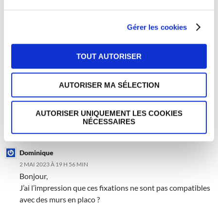
Elise
16 JUIN 2023 À 15 H 27 MIN
Bonjour Christophe,
Gérer les cookies
La solution serait de percer plus large que le diamètre
du Fixring et de les mettre en place avec du scellement
TOUT AUTORISER
chimique mais il y a surement d’autres moyens
possibles.
Cordialement,
AUTORISER MA SÉLECTION
L’équipe 123elec
AUTORISER UNIQUEMENT LES COOKIES
RÉPONDRE
NÉCESSAIRES
Dominique
2 MAI 2023 À 19 H 56 MIN
Bonjour,
J’ai l’impression que ces fixations ne sont pas compatibles
avec des murs en placo ?