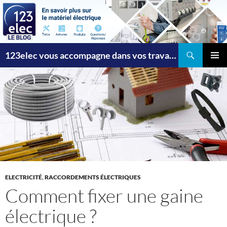
Recherche
123elec vous accompagne dans vos travaux
ALLER
MENU
AU
PRINCI
CONTENU
ELECTRICITÉ
,
RACCORDEMENTS ÉLECTRIQUES
Comment fixer une gaine
électrique ?