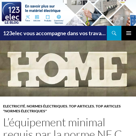
Recherche
123elec vous accompagne dans vos travaux
ALLER
MENU
AU
PRINCI
CONTENU
ELECTRICITÉ
,
NORMES ÉLECTRIQUES
,
TOP ARTICLES
,
TOP ARTICLES
"NORMES ÉLECTRIQUES"
L’équipement minimal
requis par la norme NF C