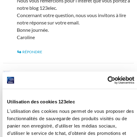
Nous vous remercions pour l’intérêt que vous portez à
notre blog 123elec.
Concernant votre question, nous vous invitons à lire
notre réponse sur votre email.
Bonne journée.
Caroline
RÉPONDRE
Dulou
3 FÉVRIER 2017 À 17 H 31 MIN
Bonjour,
Merci pour cette réponse. Si je comprends bien, la
Utilisation des cookies 123elec
nouvelle norme impose de raccorder les 2 fours sur 2
prises respectives 20a. Pour autant, je peux raccorder la
L'utilisation des cookies nous permet de vous proposer des
cuisinière sur le 32 A alors qu’elle est prévue pour du 20 A,
fonctionnalités de sauvegarde des produits visités ou de
avec un adaptateur.
panier non enregistré, d'utiliser les médias sociaux,
d'utiliser le service de tchat, d'obtenir des promotions et