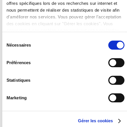
https://www.legrand.fr/catalogue/adaptateur/adaptateur
offres spécifiques lors de vos recherches sur internet et
-pour-prise-32-a-pour-branchement-1-fiche-16-1-fiche-
nous permettent de réaliser des statistiques de visite afin
20-a
d'améliorer nos services. Vous pouvez gérer l'acceptation
des cookies en cliquant sur "Gérer les cookies". Vous
Mes 2 fours (mini + cuisinière) font 3kw. d’un point de vu
consentez à nos cookies en poursuivant votre navigation
protection électrique, y a -t’il un danger à mettre un four
sur 123elec.com.
Sélection
de 3 kw sur une prise 32 A ? Et si non, en quoi le fait de
Nécessaires
du
mettre le mini four an dual avec le lave vaisselle sur une
consentement
prise de 20 A est -il plus sécurisé que de le mettre avec la
Préférences
cuisinière sur le 32 A ( 3 + 3 donne 6kw) ?
Car comment garantir que le lave vaisselle ne sera pas
utilisé avec le mini four ?
Statistiques
Alors que sur le 32 A je ne dépasse pas la capacité de la
Marketing
ligne.
Cordialement,
F. Dulou
Gérer les cookies