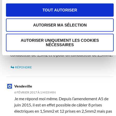
RÉPONDRE
TOUT AUTORISER
Vendeville
AUTORISER MA SÉLECTION
5 FÉVRIER 2017 À 6 H 53 MIN
Votre chapitre « Les prises de courant » parait éronné par
AUTORISER UNIQUEMENT LES COOKIES
rapport à la norme NF-C-15 100 de décembre 2002 (voir
NÉCESSAIRES
son chapitre Partie 7-771). En effet c’est 5 prises pour un
conducteur de 1,5m2 et 8 pour un conducteur de 2,5mm2.
RÉPONDRE
Vendeville
6 FÉVRIER 2017 À 1 H 03 MIN
Je me répond moi même. Depuis l’amendement A5 de
juin 2015, il est en effet possible de câbler 8 prises
électriques en 1,5mm2 et 12 prises en 2,5mm2 mais pas