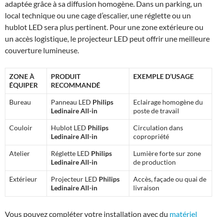
adaptée grâce à sa diffusion homogène. Dans un parking, un
local technique ou une cage d’escalier, une réglette ou un
hublot LED sera plus pertinent. Pour une zone extérieure ou
un accès logistique, le projecteur LED peut offrir une meilleure
couverture lumineuse.
ZONE À
PRODUIT
EXEMPLE D’USAGE
ÉQUIPER
RECOMMANDÉ
Bureau
Panneau LED
Philips
Eclairage homogène du
Ledinaire All-in
poste de travail
Couloir
Hublot LED
Philips
Circulation dans
Ledinaire All-in
copropriété
Atelier
Réglette LED
Philips
Lumière forte sur zone
Ledinaire All-in
de production
Extérieur
Projecteur LED
Philips
Accès, façade ou quai de
Ledinaire All-in
livraison
Vous pouvez compléter votre installation avec du
matériel