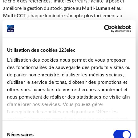
le choix des références, limite les erreurs, facilite la pose et
améliore la gestion du stock. grâce au
Multi-Lumen
et au
Multi-CCT
, chaque luminaire s’adapte plus facilement au
terrain. Pour vos projets d’
éclairage LED
, c’est une solution
fiable, pratique et accessible à retrouver parmi les références
d’éclairage professionnel proposées par 123elec.
Utilisation des cookies 123elec
A lire également :
L'utilisation des cookies nous permet de vous proposer
Comment choisir un éclairage LED pour une maison ?
des fonctionnalités de sauvegarde des produits visités ou
Pourquoi les LEDs sont-elles considérées comme plus
de panier non enregistré, d'utiliser les médias sociaux,
économiques et écologiques ?
d'utiliser le service de tchat, d'obtenir des promotions et
Zoom sur le changement de gamme d’ampoules LED Philips
offres spécifiques lors de vos recherches sur internet et
nous permettent de réaliser des statistiques de visite afin
d'améliorer nos services. Vous pouvez gérer
5/5 - (1 vote)
l'acceptation des cookies en cliquant sur "Gérer les
cookies". Vous consentez à nos cookies en poursuivant
votre navigation sur 123elec.com.
Sélection
Nécessaires
du