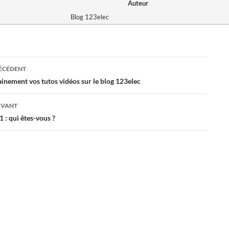
Auteur
Blog 123elec
ation
RÉCÉDENT
inement vos tutos vidéos sur le blog 123elec
es
IVANT
 : qui êtes-vous ?