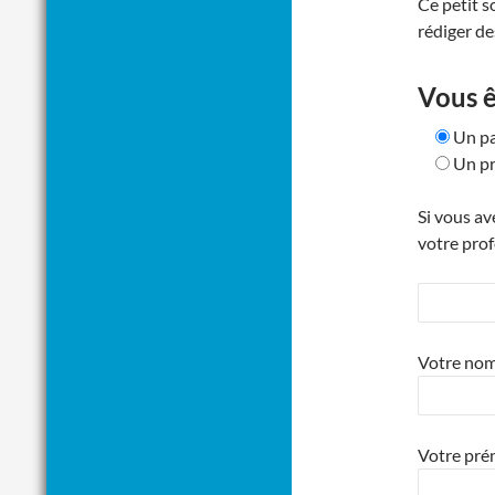
Ce petit s
rédiger de
Vous ê
Un pa
Un pr
Si vous av
votre prof
Votre nom 
Votre pré