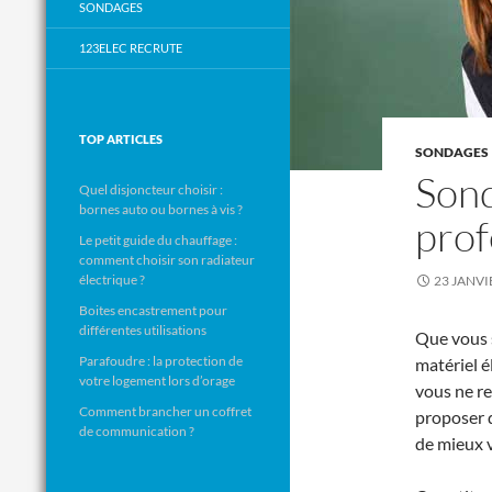
SONDAGES
123ELEC RECRUTE
TOP ARTICLES
SONDAGES
Sond
Quel disjoncteur choisir :
bornes auto ou bornes à vis ?
prof
Le petit guide du chauffage :
comment choisir son radiateur
électrique ?
23 JANVI
Boites encastrement pour
différentes utilisations
Que vous s
Parafoudre : la protection de
matériel él
votre logement lors d’orage
vous ne r
Comment brancher un coffret
proposer d
de communication ?
de mieux 