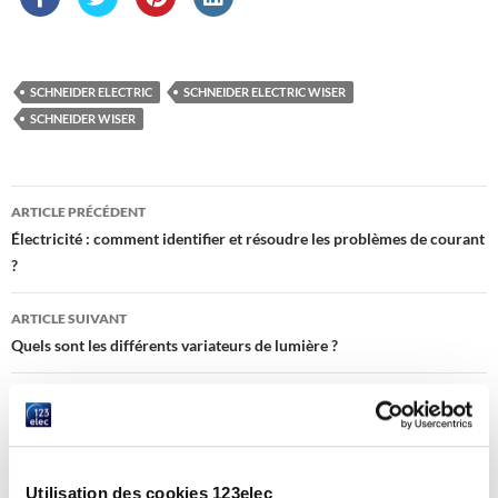
SCHNEIDER ELECTRIC
SCHNEIDER ELECTRIC WISER
SCHNEIDER WISER
Navigation
ARTICLE PRÉCÉDENT
des
Électricité : comment identifier et résoudre les problèmes de courant
?
articles
ARTICLE SUIVANT
Quels sont les différents variateurs de lumière ?
LAISSER UN COMMENTAIRE
Utilisation des cookies 123elec
Votre adresse e-mail ne sera pas publiée.
Les champs obligatoires