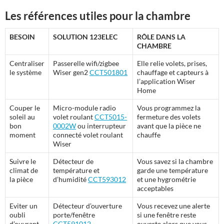
Les références utiles pour la chambre
BESOIN
SOLUTION 123ELEC
RÔLE DANS LA
CHAMBRE
Centraliser
Passerelle wifi/zigbee
Elle relie volets, prises,
le système
Wiser gen2
CCT501801
chauffage et capteurs à
l’application Wiser
Home
Couper le
Micro-module radio
Vous programmez la
soleil au
volet roulant
CCT5015-
fermeture des volets
bon
0002W
ou interrupteur
avant que la pièce ne
moment
connecté volet roulant
chauffe
Wiser
Suivre le
Détecteur de
Vous savez si la chambre
climat de
température et
garde une température
la pièce
d’humidité
CCT593012
et une hygrométrie
acceptables
Eviter un
Détecteur d’ouverture
Vous recevez une alerte
oubli
porte/fenêtre
si une fenêtre reste
d’ouvrant
CCT591012
ouverte alors que vous