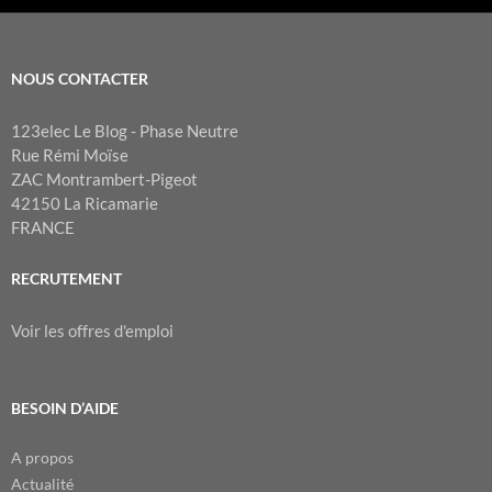
NOUS CONTACTER
123elec Le Blog - Phase Neutre
Rue Rémi Moïse
ZAC Montrambert-Pigeot
42150 La Ricamarie
FRANCE
RECRUTEMENT
Voir les offres d'emploi
BESOIN D’AIDE
A propos
Actualité