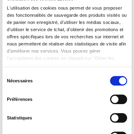
sont indiqués avec
*
L'utilisation des cookies nous permet de vous proposer
des fonctionnalités de sauvegarde des produits visités ou
Commentaire
*
de panier non enregistré, d'utiliser les médias sociaux,
d'utiliser le service de tchat, d'obtenir des promotions et
offres spécifiques lors de vos recherches sur internet et
nous permettent de réaliser des statistiques de visite afin
d'améliorer nos services. Vous pouvez gérer
l'acceptation des cookies en cliquant sur "Gérer les
cookies". Vous consentez à nos cookies en poursuivant
votre navigation sur 123elec.com.
Sélection
Nécessaires
du
consentement
Nom
*
Préférences
Statistiques
E-mail
*