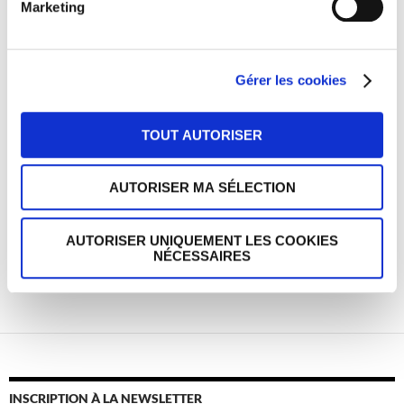
Marketing
Site web
Gérer les cookies
Enregistrer mon nom, mon e-mail et mon site dans le
TOUT AUTORISER
navigateur pour mon prochain commentaire.
AUTORISER MA SÉLECTION
Ce site utilise Akismet pour réduire les indésirables.
En savoir
AUTORISER UNIQUEMENT LES COOKIES
NÉCESSAIRES
plus sur la façon dont les données de vos commentaires sont
traitées
.
INSCRIPTION À LA NEWSLETTER