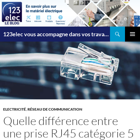
Recherche
123elec vous accompagne dans vos travaux
ALLER
MENU
AU
PRINCI
CONTENU
ELECTRICITÉ
,
RÉSEAU DE COMMUNICATION
Quelle différence entre
une prise RJ45 catégorie 5