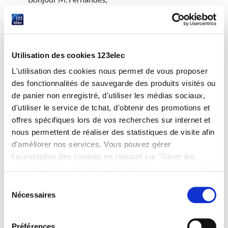
La différence se fait au niveau du blindage. Pour passer
la TNT par la prise RJ45, nous vous conseillons la prise
cat6A.
Belle journée à vous.
Utilisation des cookies 123elec
L’équipe 123elec.
L'utilisation des cookies nous permet de vous proposer
des fonctionnalités de sauvegarde des produits visités ou
RÉPONDRE
de panier non enregistré, d'utiliser les médias sociaux,
d'utiliser le service de tchat, d'obtenir des promotions et
offres spécifiques lors de vos recherches sur internet et
Vinot
nous permettent de réaliser des statistiques de visite afin
15 MAI 2021 À 13 H 28 MIN
d'améliorer nos services. Vous pouvez gérer
Bonjour
l'acceptation des cookies en cliquant sur "Gérer les
Est-ce que l’on peut câbler l’intérieur de la maison avec du
cookies". Vous consentez à nos cookies en poursuivant
câble ptt extérieur noir ? C’est le même que celui qui arrive
votre navigation sur 123elec.com.
de l’exterieur Peut -On l’utiliser pour aller du DTI à une
Sélection
Nécessaires
prise RJ45 que l’on doit câbler (fil blanc et gris)?
du
En vous remerciant
consentement
Préférences