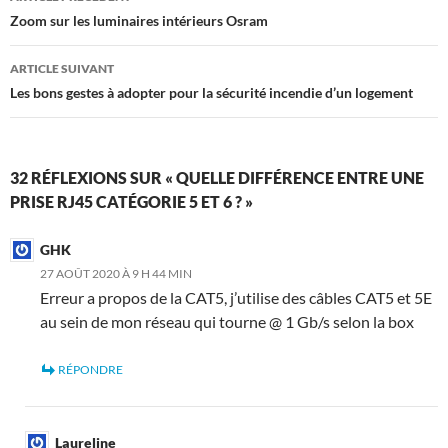
des
Zoom sur les luminaires intérieurs Osram
articles
ARTICLE SUIVANT
Les bons gestes à adopter pour la sécurité incendie d’un logement
32 RÉFLEXIONS SUR « QUELLE DIFFÉRENCE ENTRE UNE
PRISE RJ45 CATÉGORIE 5 ET 6 ? »
GHK
27 AOÛT 2020 À 9 H 44 MIN
Erreur a propos de la CAT5, j’utilise des câbles CAT5 et 5E
au sein de mon réseau qui tourne @ 1 Gb/s selon la box
RÉPONDRE
Laureline