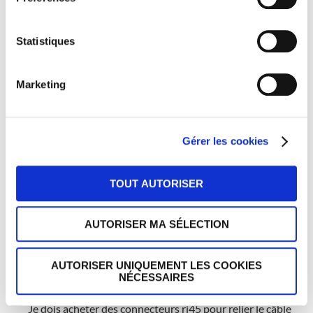
RÉPONDRE
Statistiques
Laureline
20 MAI 2021 À 11 H 12 MIN
Marketing
Bonjour M. Vinot,
Non, ce câble noir est réservé pour la pose en extérieur.
Pour l’intérieur, il vous faut du câble RJ45 cat 6 ou du
grade 3.
Gérer les cookies
Cordialement,
L’équipe 123elec.
TOUT AUTORISER
RÉPONDRE
AUTORISER MA SÉLECTION
Ruelle Stéphane
AUTORISER UNIQUEMENT LES COOKIES
25 MAI 2021 À 14 H 30 MIN
NÉCESSAIRES
Bonjour,
Je dois acheter des connecteurs rj45 pour relier le câble